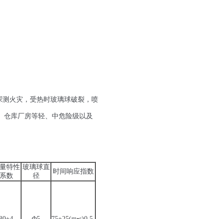
来探测火灾，受热时玻璃球破裂，
喷
、仓库厂房等轻、中危险级以及
量特性
玻璃球直
时间响应指数
系数
径
80±4
Φ5
75
±25
(m
•
s)0.5