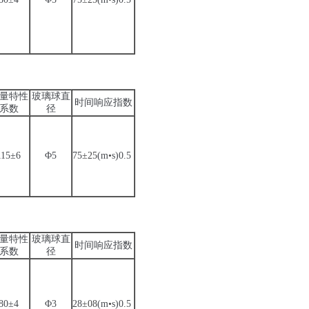
量特性
玻璃球直
时间响应指数
系数
径
115±6
Φ5
75
±25
(m
•
s)0.5
量特性
玻璃球直
时间响应指数
系数
径
80±4
Φ3
28
±08
(m
•
s)0.5