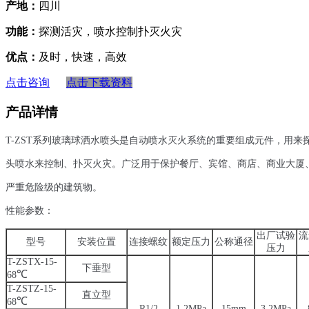
产地：
四川
功能：
探测活灾，喷水控制扑灭火灾
优点：
及时，快速，高效
点击咨询
点击下载资料
产品详情
T-ZST系列玻璃球洒水喷头是自动喷水灭火系统的重要组成元件，用
头喷水来控制、扑灭火灾。广泛用于保护餐厅、宾馆、商店、商业大厦
严重危险级的建筑物。
性能参数：
出厂试验
流
型号
安装位置
连接螺纹
额定压力
公称通径
压力
T-ZSTX-15
-
下垂型
℃
68
T-ZSTZ-15
-
直立型
℃
68
R1/2
1.2MPa
15mm
3.2MPa