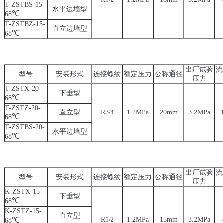
T-ZSTBS-15
-
水平边墙型
℃
68
T-ZSTBZ-15
-
直立边墙型
℃
68
出厂试验
流
型号
安装形式
连接螺纹
额定压力
公称通径
压力
T-ZSTX-20
-
下垂型
℃
68
T-ZSTZ-20
-
直立型
R3/4
1.2MPa
20mm
3.2MPa
℃
68
T-ZSTBS-20
-
水平边墙型
℃
68
出厂试验
流
型号
安装形式
连接螺纹
额定压力
公称通径
压力
K-ZSTX-15-
下垂型
℃
68
K-ZSTZ
-15-
直立型
℃
R1/2
1.2MPa
15mm
3.2MPa
68